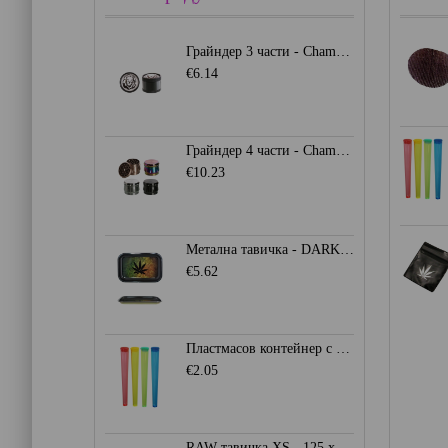
Грайндер 3 части - Champ Mini Lion
€6.14
Грайндер 4 части - Champ High 39мм.
€10.23
Метална тавичка - DARK LEAF
€5.62
Пластмасов контейнер с капачка - цветен
€2.05
RAW тавичка XS - 125 x 180мм.