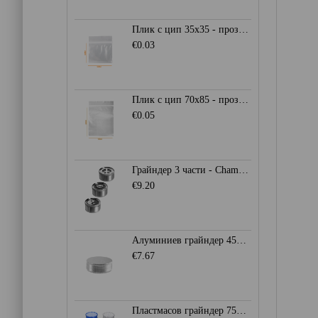
Плик с цип 35х35 - прозрачен
€0.03
Плик с цип 70х85 - прозрачен
€0.05
Грайндер 3 части - Champ High
€9.20
Алуминиев грайндер 45мм. - Сив
€7.67
Пластмасов грайндер 75мм. - Heisenberg