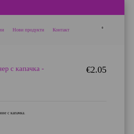
0
ии
Нови продукти
Контакт
ер с капачка -
€2.05
ние с капачка.