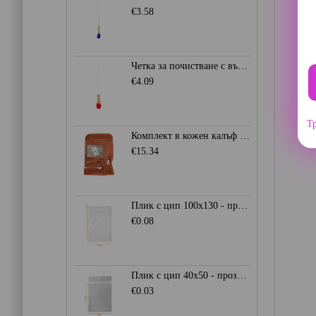
€3.58
Четка за почистване с вълнен връх 50мм. - Червена
€4.09
Тр
Комплект в кожен калъф - кафяв
€15.34
Плик с цип 100х130 - прозрачен
€0.08
Плик с цип 40х50 - прозрачен
€0.03