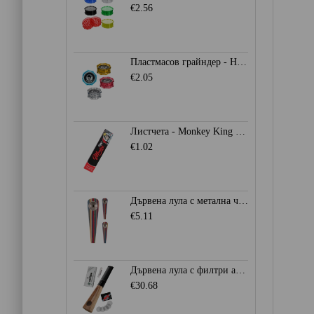
€2.56
Пластмасов грайндер - Heisenberg
€2.05
Листчета - Monkey King SLIM KS 32бр.
€1.02
Дървена лула с метална чашка - Многоцветна
€5.11
Дървена лула с филтри actiTube
€30.68