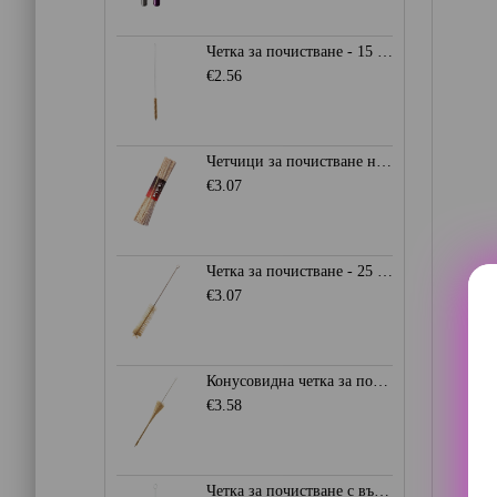
Четка за почистване - 15 мм.
€2.56
Четчици за почистване на лула - 15 см.
€3.07
Четка за почистване - 25 мм.
€3.07
Конусовидна четка за почистване 8 - 30 мм.
€3.58
Четка за почистване с вълнен връх 0мм. - Синя