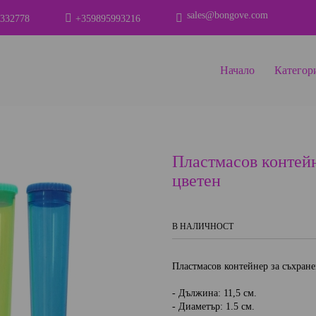
sales@bongove.com
332778
+359895993216
Начало
Категор
Пластмасов контейн
цветен
В НАЛИЧНОСТ
Пластмасов контейнер за съхране
- Дължина: 11,5 см.
- Диаметър: 1.5 см.