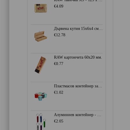
€4.09
Дървена кутия 15x6x4 см. - Stoner Box
€12.78
RAW картончета 60x20 мм.
€0.77
Пластмасов контейнер за съхранение Ø28мм. - Heisenberg
€1.02
Алуминиев контейнер - ключодържател
€2.05