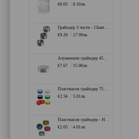
€0.05
0.10лв.
Грайндер 3 части - Champ High
€9.20
17.99лв.
Алуминиев грайндер 45мм. - Сив
€7.67
15.00лв.
Пластмасов грайндер 75мм. - Heisenberg
€2.56
5.01лв.
Пластмасов грайндер - Heisenberg
€2.05
4.01лв.