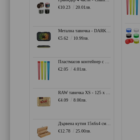
€10.23
20.01лв.
Метална тавичка - DARK LEAF
€5.62
10.99лв.
Пластмасов контейнер с капачка - цветен
€2.05
4.01лв.
RAW тавичка XS - 125 x 180мм.
€4.09
8.00лв.
Дървена кутия 15x6x4 см. - Stoner Box
€12.78
25.00лв.