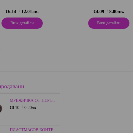
€6.14
12.01лв.
€4.09
8.00лв.
Виж детайли
Виж детайли
1
продавани
МРЕЖИЧКА ОТ НЕРЪЖДАЕМА СТОМАНА - 15ММ.
€0.10
0.20лв.
ПЛАСТМАСОВ КОНТЕЙНЕР С КАПАЧКА - ЦВЕТЕН