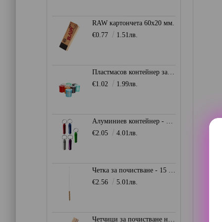
RAW картончета 60x20 мм.
€0.77
1.51лв.
Пластмасов контейнер за съхранение Ø28мм. - Heisenberg
€1.02
1.99лв.
Алуминиев контейнер - ключодържател
€2.05
4.01лв.
Четка за почистване - 15 мм.
€2.56
5.01лв.
Четчици за почистване на лула - 15 см.