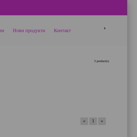
0
ии
Нови продукти
Контакт
3 product(s)
«
1
»