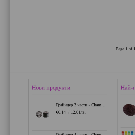
Page 1 of 
Нови продукти
Най-
Грайндер 3 части - Champ Mini Lion
€6.14
12.01лв.
Грайндер 4 части - Champ High 39мм.