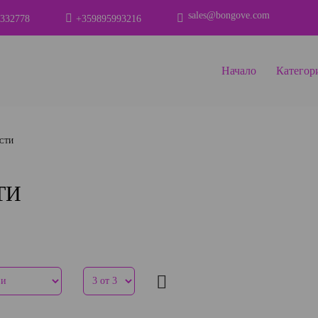
sales@bongove.com
332778
+359895993216
Начало
Категор
СТИ
ТИ