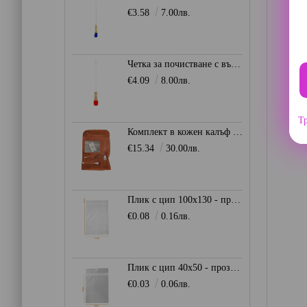
€3.58
7.00лв.
Четка за почистване с вълнен връх 50мм. - Червена
€4.09
8.00лв.
Тр
Комплект в кожен калъф - кафяв
€15.34
30.00лв.
Плик с цип 100х130 - прозрачен
€0.08
0.16лв.
Плик с цип 40х50 - прозрачен
€0.03
0.06лв.