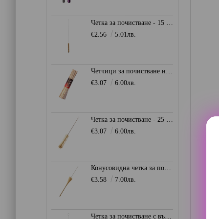
Четка за почистване - 15 мм.
€2.56
5.01лв.
Четчици за почистване на лула - 15 см.
€3.07
6.00лв.
Четка за почистване - 25 мм.
€3.07
6.00лв.
Конусовидна четка за почистване 8 - 30 мм.
€3.58
7.00лв.
Четка за почистване с вълнен връх 0мм. - Синя