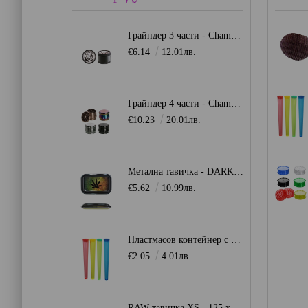
Грайндер 3 части - Champ Mini Lion
€6.14
12.01лв.
Грайндер 4 части - Champ High 39мм.
€10.23
20.01лв.
Метална тавичка - DARK LEAF
€5.62
10.99лв.
Пластмасов контейнер с капачка - цветен
€2.05
4.01лв.
RAW тавичка XS - 125 x 180мм.