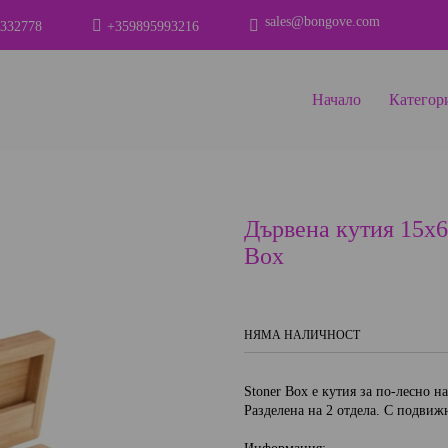
sales@bongove.com
332778
+359895993216
Начало
Категор
Дървена кутия 15x6x
Box
НЯМА НАЛИЧНОСТ
Stoner Box е кутия за по-лесно н
Разделена на 2 отдела. С подвиж