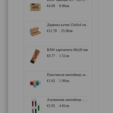
€4.09
8.00лв.
Дървена кутия 15x6x4 см. - Stoner Box
€12.78
25.00лв.
RAW картончета 60x20 мм.
€0.77
1.51лв.
Пластмасов контейнер за съхранение Ø28мм. - Heisenberg
€1.02
1.99лв.
Алуминиев контейнер - ключодържател
€2.05
4.01лв.