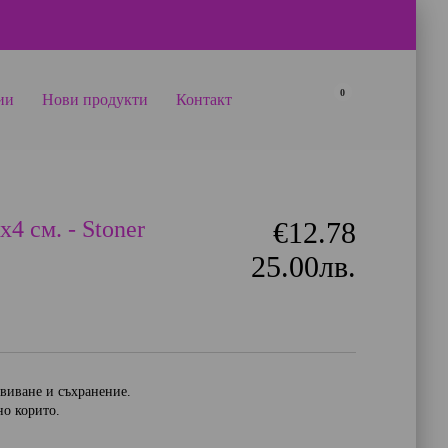
0
ии
Нови продукти
Контакт
4 см. - Stoner
€12.78
25.00лв.
авиване и съхранение.
но корито.