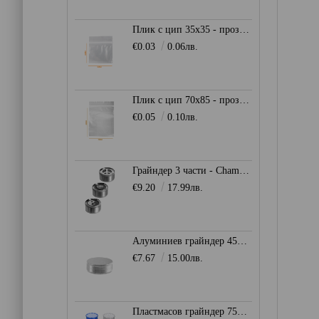
Плик с цип 35х35 - прозрачен
€0.03
0.06лв.
Плик с цип 70х85 - прозрачен
€0.05
0.10лв.
Грайндер 3 части - Champ High
€9.20
17.99лв.
Алуминиев грайндер 45мм. - Сив
€7.67
15.00лв.
Пластмасов грайндер 75мм. - Heisenberg