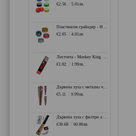
€2.56
5.01лв.
Пластмасов грайндер - Heisenberg
€2.05
4.01лв.
Листчета - Monkey King SLIM KS 32бр.
€1.02
1.99лв.
Дървена лула с метална чашка - Многоцветна
€5.11
9.99лв.
Дървена лула с филтри actiTube
€30.68
60.00лв.