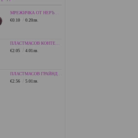
МРЕЖИЧКА ОТ НЕРЪЖДАЕМА СТОМАНА - 15ММ.
€0.10
0.20лв.
ПЛАСТМАСОВ КОНТЕЙНЕР С КАПАЧКА - ЦВЕТЕН
€2.05
4.01лв.
ПЛАСТМАСОВ ГРАЙНДЕР 75ММ. - HEISENBERG
€2.56
5.01лв.