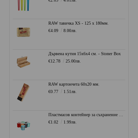
€2.05
4.01лв.
RAW тавичка XS - 125 x 180мм.
€4.09
8.00лв.
Дървена кутия 15x6x4 см. - Stoner Box
€12.78
25.00лв.
RAW картончета 60x20 мм.
€0.77
1.51лв.
Пластмасов контейнер за съхранение Ø28мм. - Heisenberg
€1.02
1.99лв.