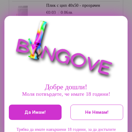
Плик с цип 40х50 - прозрачен
€0.03
0.06лв.
Плик с цип 35х35 - прозрачен
€0.03
0.06лв.
Плик с цип 70х85 - прозрачен
€0.05
0.10лв.
Добре дошли!
Грайндер 3 части - Champ High
Моля потвърдете, че имате 18 години!
€9.20
17.99лв.
Да Имам!
Не Нямам!
Алуминиев грайндер 45мм. - Сив
€7.67
15.00лв.
Трябва да имате навършени 18 години, за да достъпите