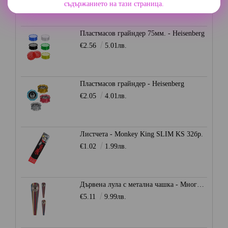
съдържанието на тази страница.
Пластмасов грайндер 75мм. - Heisenberg
€2.56
5.01лв.
Пластмасов грайндер - Heisenberg
€2.05
4.01лв.
Листчета - Monkey King SLIM KS 32бр.
€1.02
1.99лв.
Дървена лула с метална чашка - Многоцветна
€5.11
9.99лв.