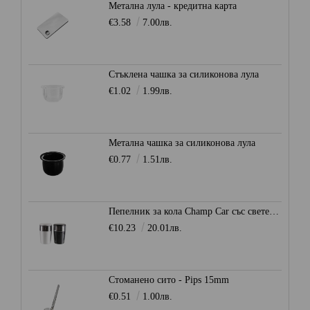
Метална лула - кредитна карта
€3.58
7.00лв.
Стъклена чашка за силиконова лула
€1.02
1.99лв.
Метална чашка за силиконова лула
€0.77
1.51лв.
Пепелник за кола Champ Car със светеща LED светлина
€10.23
20.01лв.
Стоманено сито - Pips 15mm
€0.51
1.00лв.