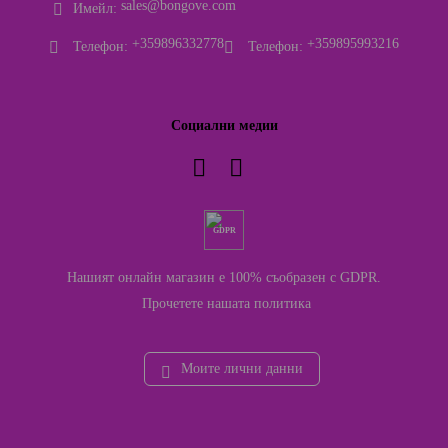
sales@bongove.com
Имейл:
+359896332778
+359895993216
Телефон:
Телефон:
Социални медии
GDPR
Нашият онлайн магазин е 100% съобразен с GDPR.
Прочетете нашата политика
Моите лични данни