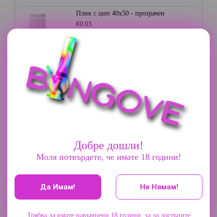
Плик с цип 40х50 - прозрачен
€0.03
Плик с цип 35х35 - прозрачен
€0.03
Плик с цип 70х85 - прозрачен
€0.05
Добре дошли!
Моля потвърдете, че имате 18 години!
Грайндер 3 части - Champ High
€9.20
Да Имам!
Не Нямам!
Алуминиев грайндер 45мм. - Сив
Трябва да имате навършени 18 години, за да достъпите
€7.67