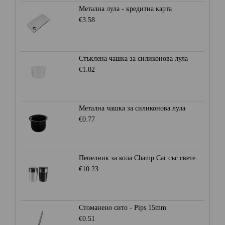
Метална лула - кредитна карта
€3.58
Стъклена чашка за силиконова лула
€1.02
Метална чашка за силиконова лула
€0.77
Пепелник за кола Champ Car със светеща LED светлина
€10.23
Стоманено сито - Pips 15mm
€0.51