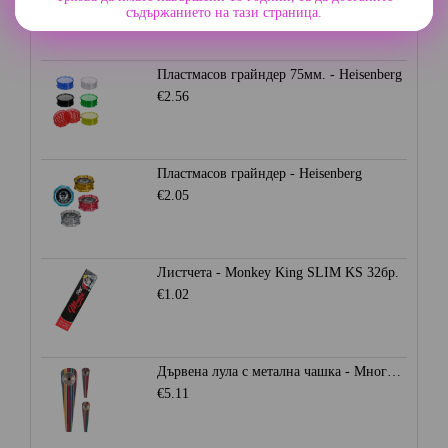
съдържанието на тази страница.
Пластмасов грайндер 75мм. - Heisenberg
€2.56
Пластмасов грайндер - Heisenberg
€2.05
Листчета - Monkey King SLIM KS 32бр.
€1.02
Дървена лула с метална чашка - Многоцветна
€5.11