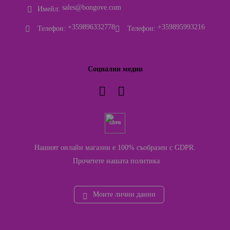
sales@bongove.com
Имейл:
+359896332778
+359895993216
Телефон:
Телефон:
Социални медии
GDPR
Нашият онлайн магазин е 100% съобразен с GDPR.
Прочетете нашата политика
Моите лични данни