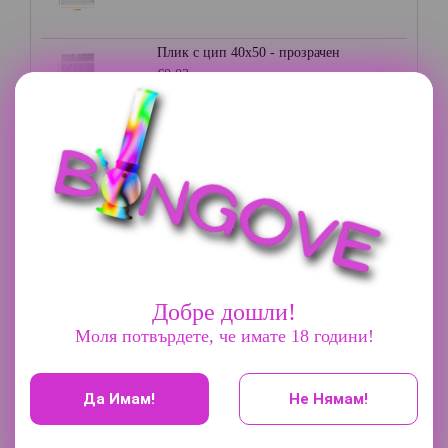
Плик с цип 40х50 - прозрачен
€0.03
Плик с цип 35х35 - прозрачен
€0.03
Плик с цип 70х85 - прозрачен
€0.05
Добре дошли!
Моля потвърдете, че имате 18 години!
Грайндер 3 части - Champ High
€9.20
Да Имам!
Не Нямам!