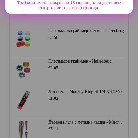
Алуминиев грайндер 45мм. - Сив
Трябва да имате навършени 18 години, за да достъпите
€7.67
съдържанието на тази страница.
Пластмасов грайндер 75мм. - Heisenberg
€2.56
Пластмасов грайндер - Heisenberg
€2.05
Листчета - Monkey King SLIM KS 32бр.
€1.02
Дървена лула с метална чашка - Многоцветна
€5.11