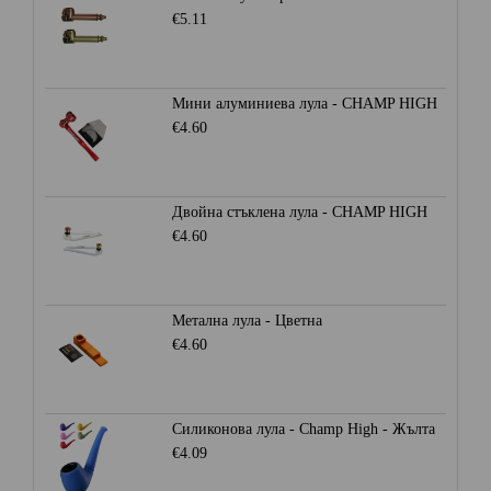
€5.11
Мини алуминиева лула - CHAMP HIGH
€4.60
Двойна стъклена лула - CHAMP HIGH
€4.60
Метална лула - Цветна
€4.60
Силиконова лула - Champ High - Жълта
€4.09