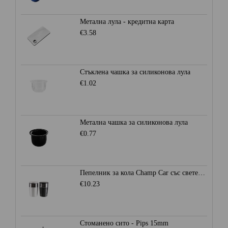
Метална лула - кредитна карта
€3.58
Стъклена чашка за силиконова лула
€1.02
Метална чашка за силиконова лула
€0.77
Пепелник за кола Champ Car със светеща LED светлина
€10.23
Стоманено сито - Pips 15mm