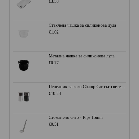
€3.58
Стъклена чашка за силиконова лула
€1.02
Метална чашка за силиконова лула
€0.77
Пепелник за кола Champ Car със светеща LED светлина
€10.23
Стоманено сито - Pips 15mm
€0.51