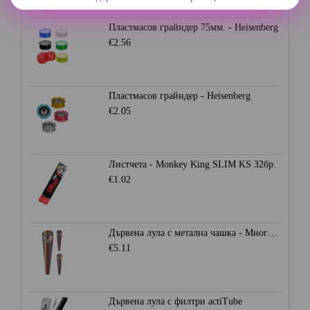
Пластмасов грайндер 75мм. - Heisenberg
€2.56
Пластмасов грайндер - Heisenberg
€2.05
Листчета - Monkey King SLIM KS 32бр.
€1.02
Дървена лула с метална чашка - Многоцветна
€5.11
Дървена лула с филтри actiTube