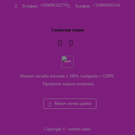
+359896332778
+359895993216
Телефон:
Телефон:
Социални медии
GDPR
Нашият онлайн магазин е 100% съобразен с GDPR.
Прочетете нашата политика
Моите лични данни
Copyright ©
website.name