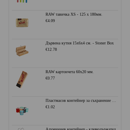
RAW тавичка XS - 125 x 180мм.
€4.09
Дървена кутия 15x6x4 см. - Stoner Box
€12.78
RAW картончета 60x20 мм.
€0.77
Пластмасов контейнер за съхранение Ø28мм. - Heisenberg
€1.02
Алуминиев контейнер - ключодържател