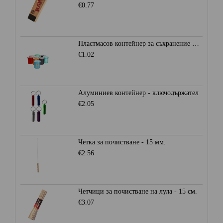
€0.77
Пластмасов контейнер за съхранение Ø28мм. - Heisenberg
€1.02
Алуминиев контейнер - ключодържател
€2.05
Четка за почистване - 15 мм.
€2.56
Четчици за почистване на лула - 15 см.
€3.07