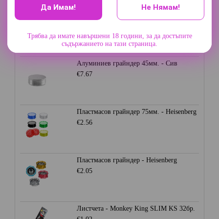
Да Имам!
Не Нямам!
Грайндер 3 части - Champ High
€9.20
Трябва да имате навършени 18 години, за да достъпите
съдържанието на тази страница.
Алуминиев грайндер 45мм. - Сив
€7.67
Пластмасов грайндер 75мм. - Heisenberg
€2.56
Пластмасов грайндер - Heisenberg
€2.05
Листчета - Monkey King SLIM KS 32бр.