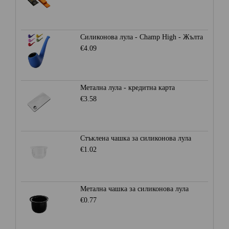
Силиконова лула - Champ High - Жълта
€4.09
Метална лула - кредитна карта
€3.58
Стъклена чашка за силиконова лула
€1.02
Метална чашка за силиконова лула
€0.77