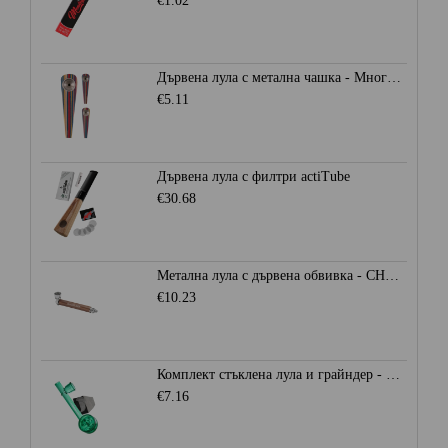
€1.02
Дървена лула с метална чашка - Многоцветна
€5.11
Дървена лула с филтри actiTube
€30.68
Метална лула с дървена обвивка - CHAMP HIGH
€10.23
Комплект стъклена лула и грайндер - CHAMP HIGH
€7.16