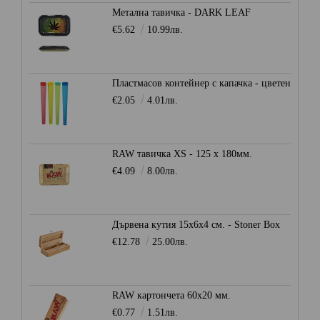
Метална тавичка - DARK LEAF
€5.62
10.99лв.
Пластмасов контейнер с капачка - цветен
€2.05
4.01лв.
RAW тавичка XS - 125 x 180мм.
€4.09
8.00лв.
Дървена кутия 15x6x4 см. - Stoner Box
€12.78
25.00лв.
RAW картончета 60x20 мм.
€0.77
1.51лв.