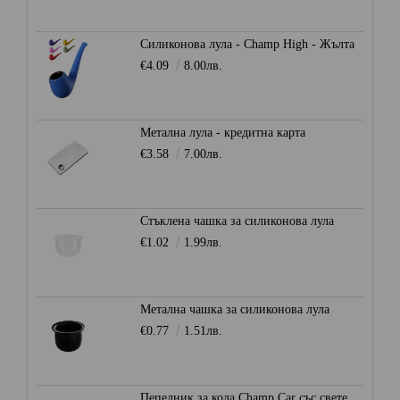
Силиконова лула - Champ High - Жълта
€4.09
8.00лв.
Метална лула - кредитна карта
€3.58
7.00лв.
Стъклена чашка за силиконова лула
€1.02
1.99лв.
Метална чашка за силиконова лула
€0.77
1.51лв.
Пепелник за кола Champ Car със светеща LED светлина