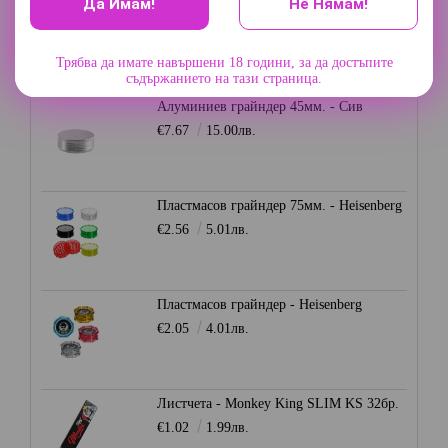
Да Имам!
Не Нямам!
Грайндер 3 части - Champ High
€9.20
17.99лв.
Трябва да имате навършени 18 години, за да достъпите
съдържанието на тази страница.
Алуминиев грайндер 45мм. - Сив
€7.67
15.00лв.
Пластмасов грайндер 75мм. - Heisenberg
€2.56
5.01лв.
Пластмасов грайндер - Heisenberg
€2.05
4.01лв.
Листчета - Monkey King SLIM KS 32бр.
€1.02
1.99лв.