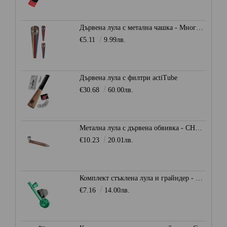
Дървена лула с метална чашка - Многоцветна
€5.11
9.99лв.
Дървена лула с филтри actiTube
€30.68
60.00лв.
Метална лула с дървена обвивка - CHAMP HIGH
€10.23
20.01лв.
Комплект стъклена лула и грайндер - CHAMP HIGH
€7.16
14.00лв.