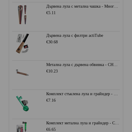
Дървена лула с метална чашка - Многоцветна
€5.11
Дървена лула с филтри actiTube
€30.68
Метална лула с дървена обвивка - CHAMP HIGH
€10.23
Комплект стъклена лула и грайндер - CHAMP HIGH
€7.16
Комплект метална лула и грайндер - CHAMP HIGH
€6.65