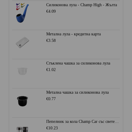
Силиконова лула - Champ High - Жълта
€4.09
Метална лула - кредитна карта
€3.58
Стъклена чашка за силиконова лула
€1.02
Метална чашка за силиконова лула
€0.77
Пепелник за кола Champ Car със светеща LED светлина
€10.23