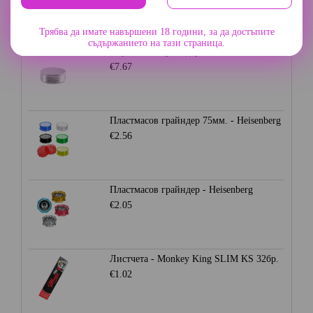
Трябва да имате навършени 18 години, за да достъпите
съдържанието на тази страница.
Алуминиев грайндер 45мм. - Сив
€7.67
Пластмасов грайндер 75мм. - Heisenberg
€2.56
Пластмасов грайндер - Heisenberg
€2.05
Листчета - Monkey King SLIM KS 32бр.
€1.02