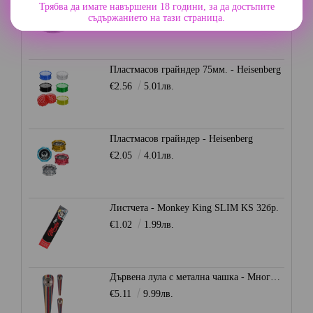
Алуминиев грайндер 45мм. - Сив
Трябва да имате навършени 18 години, за да достъпите
€7.67
15.00лв.
съдържанието на тази страница.
Пластмасов грайндер 75мм. - Heisenberg
€2.56
5.01лв.
Пластмасов грайндер - Heisenberg
€2.05
4.01лв.
Листчета - Monkey King SLIM KS 32бр.
€1.02
1.99лв.
Дървена лула с метална чашка - Многоцветна
€5.11
9.99лв.