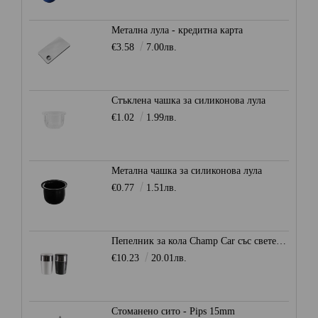
Метална лула - кредитна карта
€3.58
7.00лв.
Стъклена чашка за силиконова лула
€1.02
1.99лв.
Метална чашка за силиконова лула
€0.77
1.51лв.
Пепелник за кола Champ Car със светеща LED светлина
€10.23
20.01лв.
Стоманено сито - Pips 15mm