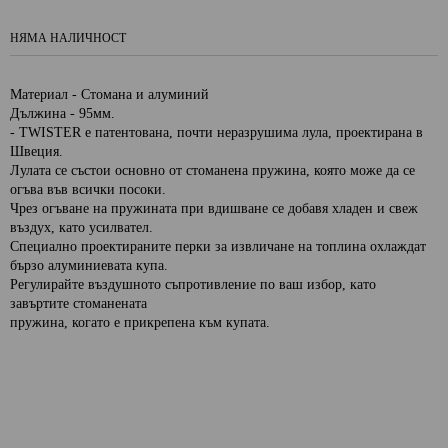
НЯМА НАЛИЧНОСТ
Материал - Стомана и алуминий
Дължина - 95мм.
-
TWISTER е патентована, почти неразрушима лула, проектирана в
Швеция.
Лулата се състои основно от стоманена пружина, която може да се
огъва във всички посоки.
Чрез огъване на пружината при вдишване се добавя хладен и свеж
въздух, като усилвател.
Специално проектираните перки за извличане на топлина охлаждат
бързо алуминиевата купа.
Регулирайте въздушното съпротивление по ваш избор, като
завъртите стоманената
пружина, когато
е прикрепена към купата.