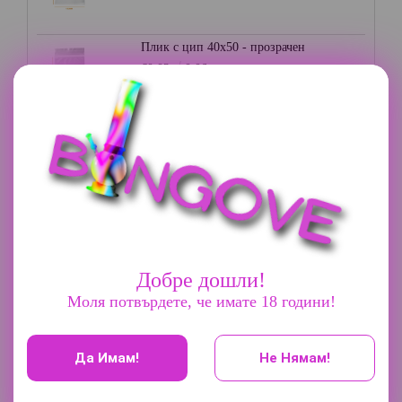
Плик с цип 40х50 - прозрачен
€0.03
0.06лв.
Плик с цип 35х35 - прозрачен
€0.03
0.06лв.
Плик с цип 70х85 - прозрачен
€0.05
0.10лв.
Добре дошли!
Моля потвърдете, че имате 18 години!
Грайндер 3 части - Champ High
€9.20
17.99лв.
Да Имам!
Не Нямам!