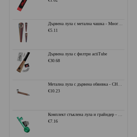
€1.02
Дървена лула с метална чашка - Многоцветна
€5.11
Дървена лула с филтри actiTube
€30.68
Метална лула с дървена обвивка - CHAMP HIGH
€10.23
Комплект стъклена лула и грайндер - CHAMP HIGH
€7.16