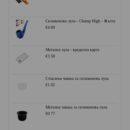
Силиконова лула - Champ High - Жълта
€4.09
Метална лула - кредитна карта
€3.58
Стъклена чашка за силиконова лула
€1.02
Метална чашка за силиконова лула
€0.77