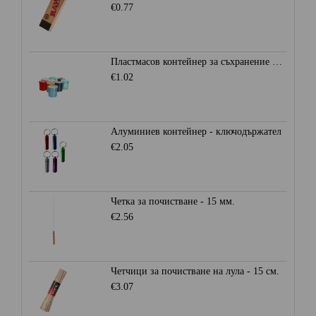
€0.77
Пластмасов контейнер за съхранение Ø28мм. - Heisenberg
€1.02
Алуминиев контейнер - ключодържател
€2.05
Четка за почистване - 15 мм.
€2.56
Четчици за почистване на лула - 15 см.
€3.07