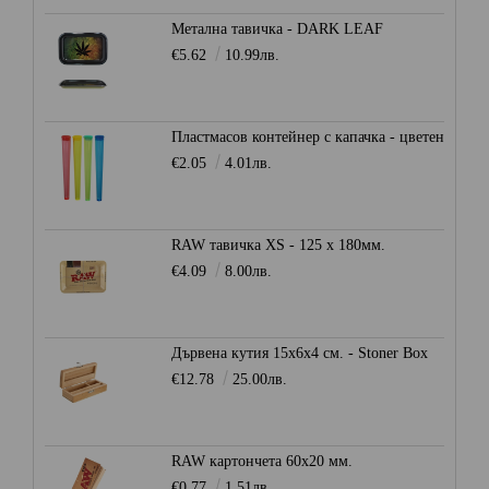
Метална тавичка - DARK LEAF
€5.62
10.99лв.
Пластмасов контейнер с капачка - цветен
€2.05
4.01лв.
RAW тавичка XS - 125 x 180мм.
€4.09
8.00лв.
Дървена кутия 15x6x4 см. - Stoner Box
€12.78
25.00лв.
RAW картончета 60x20 мм.
€0.77
1.51лв.