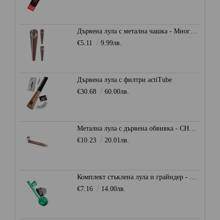
Дървена лула с метална чашка - Многоцветна
€5.11
9.99лв.
Дървена лула с филтри actiTube
€30.68
60.00лв.
Метална лула с дървена обвивка - CHAMP HIGH
€10.23
20.01лв.
Комплект стъклена лула и грайндер - CHAMP HIGH
€7.16
14.00лв.