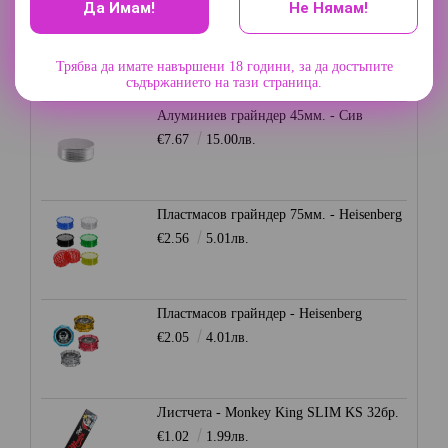
Да Имам!
Не Нямам!
Грайндер 3 части - Champ High
€9.20
17.99лв.
Трябва да имате навършени 18 години, за да достъпите
съдържанието на тази страница.
Алуминиев грайндер 45мм. - Сив
€7.67
15.00лв.
Пластмасов грайндер 75мм. - Heisenberg
€2.56
5.01лв.
Пластмасов грайндер - Heisenberg
€2.05
4.01лв.
Листчета - Monkey King SLIM KS 32бр.
€1.02
1.99лв.