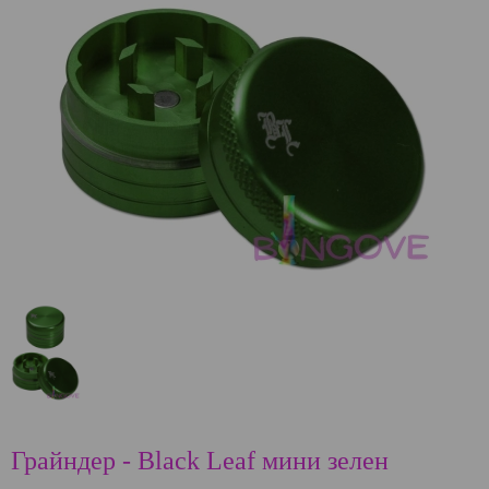
Грайндер - Black Leaf мини зелен