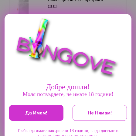
€0.03
Плик с цип 35х35 - прозрачен
€0.03
Плик с цип 70х85 - прозрачен
€0.05
Добре дошли!
Грайндер 3 части - Champ High
Моля потвърдете, че имате 18 години!
€9.20
Да Имам!
Не Нямам!
Алуминиев грайндер 45мм. - Сив
€7.67
Трябва да имате навършени 18 години, за да достъпите
съдържанието на тази страница.