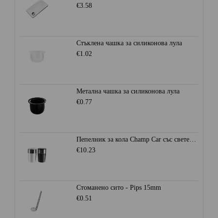
€3.58
Стъклена чашка за силиконова лула
€1.02
Метална чашка за силиконова лула
€0.77
Пепелник за кола Champ Car със светеща LED светлина
€10.23
Стоманено сито - Pips 15mm
€0.51