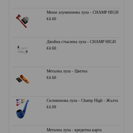
Мини алуминиева лула - CHAMP HIGH
€4.60
Двойна стъклена лула - CHAMP HIGH
€4.60
Метална лула - Цветна
€4.60
Силиконова лула - Champ High - Жълта
€4.09
Метална лула - кредитна карта