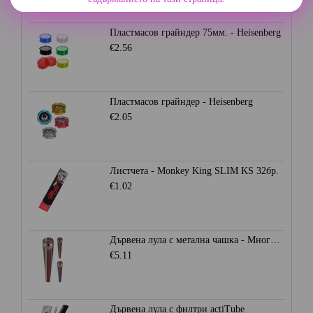
Пластмасов грайндер 75мм. - Heisenberg
€2.56
Пластмасов грайндер - Heisenberg
€2.05
Листчета - Monkey King SLIM KS 32бр.
€1.02
Дървена лула с метална чашка - Многоцветна
€5.11
Дървена лула с филтри actiTube