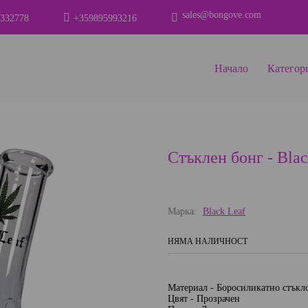
sales@bongove.com
332778
+359895993216
Начало
Категор
Стъклен бонг - Blac
Марка:
Black Leaf
НЯМА НАЛИЧНОСТ
Материал - Боросиликатно стъкл
Цвят - Прозрачен