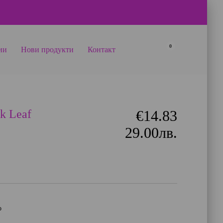
0
ии
Нови продукти
Контакт
k Leaf
€14.83
29.00лв.
о