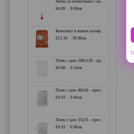
Четка за почистване с вълнен връх 50мм. - Червена
€4.09
8.00лв.
Комплект в кожен калъф - кафяв
€15.34
30.00лв.
Тр
Плик с цип 100х130 - прозрачен
€0.08
0.16лв.
Плик с цип 40х50 - прозрачен
€0.03
0.06лв.
Плик с цип 35х35 - прозрачен
€0.03
0.06лв.