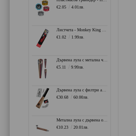
€2.05
4.01лв.
Листчета - Monkey King SLIM KS 32бр.
€1.02
1.99лв.
Дървена лула с метална чашка - Многоцветна
€5.11
9.99лв.
Дървена лула с филтри actiTube
€30.68
60.00лв.
Метална лула с дървена обвивка - CHAMP HIGH
€10.23
20.01лв.