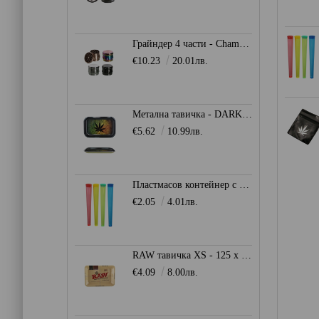
Грайндер 4 части - Champ High 39мм.
€10.23
20.01лв.
Метална тавичка - DARK LEAF
€5.62
10.99лв.
Пластмасов контейнер с капачка - цветен
€2.05
4.01лв.
RAW тавичка XS - 125 x 180мм.
€4.09
8.00лв.