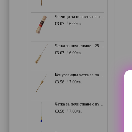
Четчици за почистване на лула - 15 см.
€3.07
6.00лв.
Четка за почистване - 25 мм.
€3.07
6.00лв.
Конусовидна четка за почистване 8 - 30 мм.
€3.58
7.00лв.
Четка за почистване с вълнен връх 0мм. - Синя
€3.58
7.00лв.