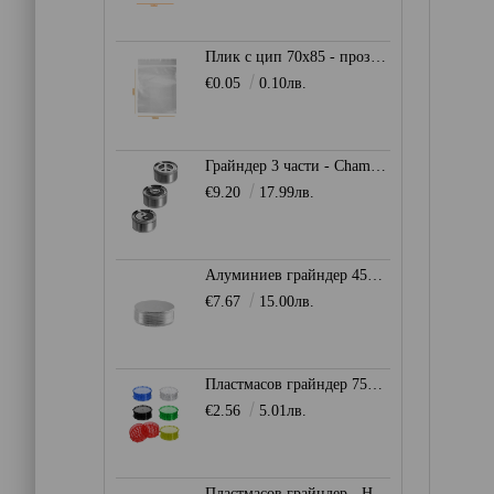
Плик с цип 70х85 - прозрачен
€0.05
0.10лв.
Грайндер 3 части - Champ High
€9.20
17.99лв.
Алуминиев грайндер 45мм. - Сив
€7.67
15.00лв.
Пластмасов грайндер 75мм. - Heisenberg
€2.56
5.01лв.
Пластмасов грайндер - Heisenberg