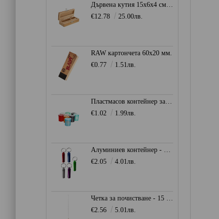
Дървена кутия 15x6x4 см. - Stoner Box
€12.78
25.00лв.
RAW картончета 60x20 мм.
€0.77
1.51лв.
Пластмасов контейнер за съхранение Ø28мм. - Heisenberg
€1.02
1.99лв.
Алуминиев контейнер - ключодържател
€2.05
4.01лв.
Четка за почистване - 15 мм.
€2.56
5.01лв.