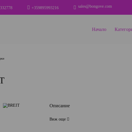
sales@bongove.com
332778
+359895993216
Начало
Категор
рки
T
Описание
Виж още