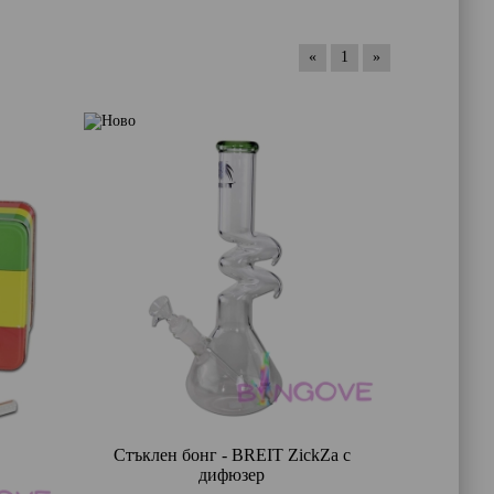
«
1
»
Стъклен бонг - BREIT ZickZa с
дифюзер