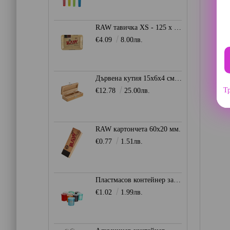
RAW тавичка XS - 125 x 180мм.
€4.09
8.00лв.
Дървена кутия 15x6x4 см. - Stoner Box
Тр
€12.78
25.00лв.
RAW картончета 60x20 мм.
€0.77
1.51лв.
Пластмасов контейнер за съхранение Ø28мм. - Heisenberg
€1.02
1.99лв.