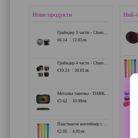
Нови продукти
Най-
Грайндер 3 части - Champ Mini Lion
€6.14
12.01лв.
Грайндер 4 части - Champ High 39мм.
€10.23
20.01лв.
Метална тавичка - DARK LEAF
€5.62
10.99лв.
Пластмасов контейнер с капачка - цветен
€2.05
4.01лв.