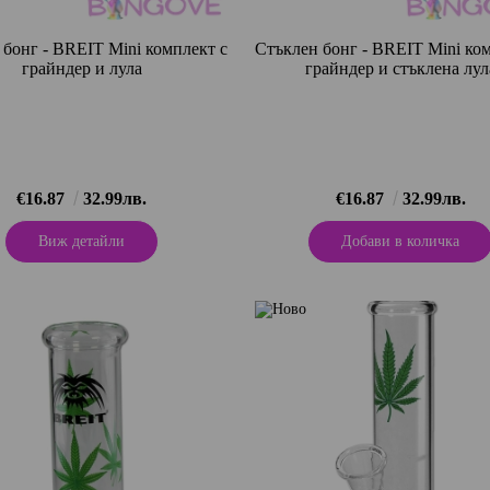
 бонг - BREIT Mini комплект с
Стъклен бонг - BREIT Mini ко
грайндер и лула
грайндер и стъклена лул
€16.87
32.99лв.
€16.87
32.99лв.
Виж детайли