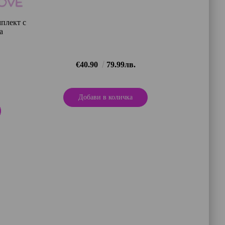
мплект с
а
€40.90
79.99лв.