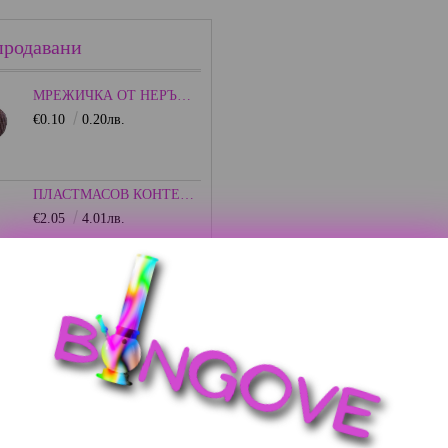
продавани
МРЕЖИЧКА ОТ НЕРЪЖДАЕМА СТОМАНА - 15ММ.
€0.10
0.20лв.
ПЛАСТМАСОВ КОНТЕЙНЕР С КАПАЧКА - ЦВЕТЕН
€2.05
4.01лв.
ПЛАСТМАСОВ ГРАЙНДЕР 75ММ. - HEISENBERG
€2.56
5.01лв.