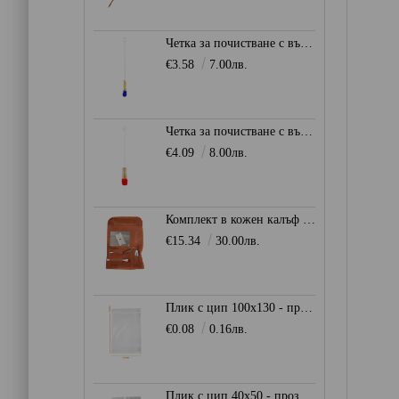
Четка за почистване с вълнен връх 0мм. - Синя
€3.58
7.00лв.
Четка за почистване с вълнен връх 50мм. - Червена
€4.09
8.00лв.
Комплект в кожен калъф - кафяв
€15.34
30.00лв.
Плик с цип 100х130 - прозрачен
€0.08
0.16лв.
Плик с цип 40х50 - прозрачен